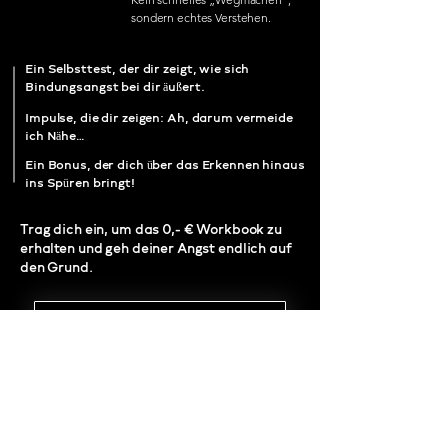
sondern echtes Verstehen.
Ein Selbsttest, der dir zeigt, wie sich
Bindungsangst bei dir äußert.
Impulse, die dir zeigen: Ah, darum vermeide
ich Nähe…
Ein Bonus, der dich über das Erkennen hinaus
ins Spüren bringt!
Trag dich ein, um das 0,- € Workbook zu
erhalten und geh deiner Angst endlich auf
den Grund.
Vorname
*
E-Mail-Adresse
*